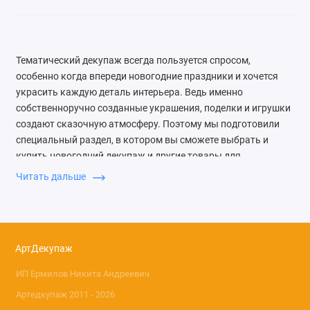
Тематический декупаж всегда пользуется спросом,
особенно когда впереди новогодние праздники и хочется
украсить каждую деталь интерьера. Ведь именно
собственноручно созданные украшения, поделки и игрушки
создают сказочную атмосферу. Поэтому мы подготовили
специальный раздел, в котором вы сможете выбрать и
купить новогодний декупаж и другие товары для
творчества.
Читать дальше
Как сделать новогодний
декор
АртДекупаж
Несложная техника украшения привычных предметов –
декупаж, последнее время стала очень популярна среди
ИП Ермилов Никита Андреевич
мастеров, потому что можно быстро и без лишних затрат
Артедкупаж 2011 - 2026
создать особенную вещь. Для работы используются