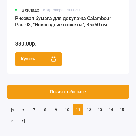
На складе
Код товара: Pau-030
Рисовая бумага для декупажа Calambour
Pau-03, "Новогодние сюжеты", 35х50 см
330.00р.
Купить
Показать больше
|<
<
7
8
9
10
11
12
13
14
15
>
>|