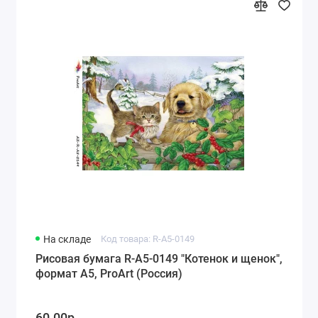
На складе
Код товара: R-A5-0149
Рисовая бумага R-A5-0149 "Котенок и щенок",
формат А5, ProArt (Россия)
60.00р.