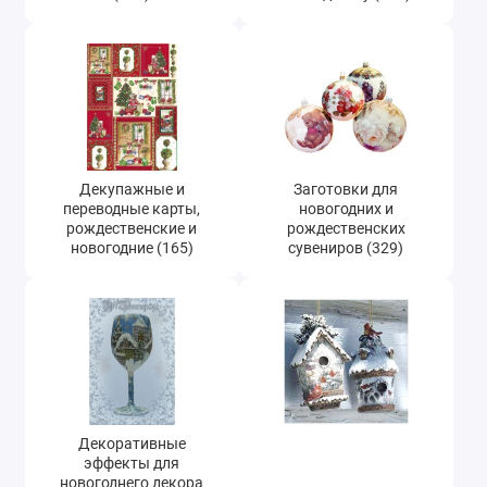
Новогодние и рождественские трафареты
(494)
Декоративные элементы и украшения
новогодние (346)
Новогодние и рождественские наклейки и
натирки (21)
Декупажные и
Заготовки для
Новогодняя бумага для скрапбукинга,
переводные карты,
новогодних и
заготовки для открыток (48)
рождественские и
рождественских
новогодние (165)
сувениров (329)
Микроблестки (глиттер), микробисер (47)
Декоративные
эффекты для
новогоднего декора