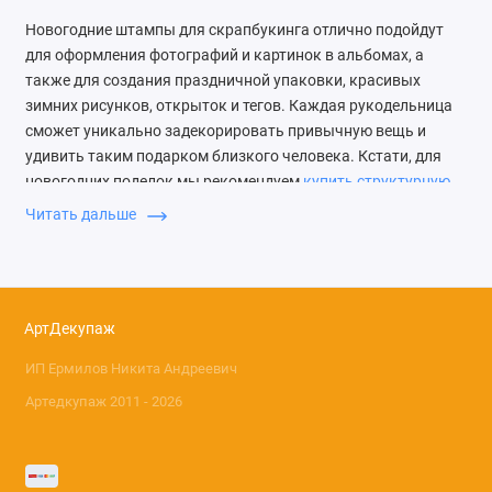
Новогодние штампы для скрапбукинга отлично подойдут
для оформления фотографий и картинок в альбомах, а
также для создания праздничной упаковки, красивых
зимних рисунков, открыток и тегов. Каждая рукодельница
сможет уникально задекорировать привычную вещь и
удивить таким подарком близкого человека. Кстати, для
новогодних поделок мы рекомендуем
купить структурную
пасту с эффектом снега
, которая не осыпается, не
Читать дальше
трескается и хорошо ложится на любую поверхность.
Как использовать
рождественские
АртДекупаж
трафареты
ИП Ермилов Никита Андреевич
Среди новогоднего ассортимента штампов и шаблонов
Артедкупаж 2011 - 2026
особой популярностью пользуются изображения со
звёздочками, шариками, снежинками, оленями,
снеговиками, снежными домиками, ёлочками, гирляндами и