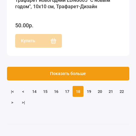
Трафарет новогодний EDNG005 "С новым
годом", 10х10 см, Трафарет-Дизайн
50.00р.
Купить
Показать больше
|<
<
14
15
16
17
18
19
20
21
22
>
>|