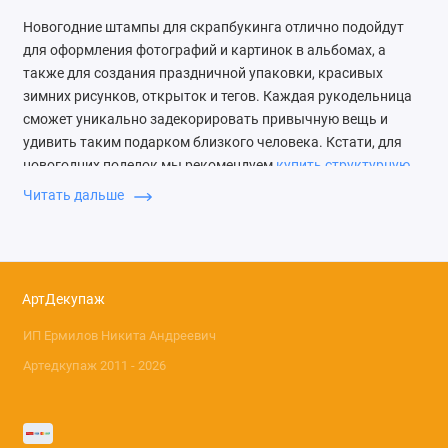
Новогодние штампы для скрапбукинга отлично подойдут
для оформления фотографий и картинок в альбомах, а
также для создания праздничной упаковки, красивых
зимних рисунков, открыток и тегов. Каждая рукодельница
сможет уникально задекорировать привычную вещь и
удивить таким подарком близкого человека. Кстати, для
новогодних поделок мы рекомендуем
купить структурную
пасту с эффектом снега
, которая не осыпается, не
Читать дальше
трескается и хорошо ложится на любую поверхность.
Как использовать
рождественские
АртДекупаж
трафареты
ИП Ермилов Никита Андреевич
Среди новогоднего ассортимента штампов и шаблонов
Артедкупаж 2011 - 2026
особой популярностью пользуются изображения со
звёздочками, шариками, снежинками, оленями,
снеговиками, снежными домиками, ёлочками, гирляндами и