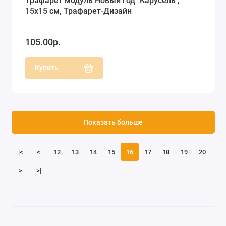
Трафарет модуль Новый год "Карусель",
15х15 см, Трафарет-Дизайн
105.00р.
Купить
Показать больше
|<
<
12
13
14
15
16
17
18
19
20
>
>|