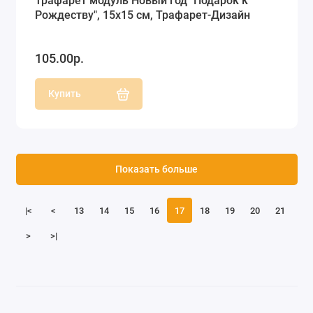
Трафарет модуль Новый год "Подарок к
Рождеству", 15х15 см, Трафарет-Дизайн
105.00р.
Купить
Показать больше
|<
<
13
14
15
16
17
18
19
20
21
>
>|