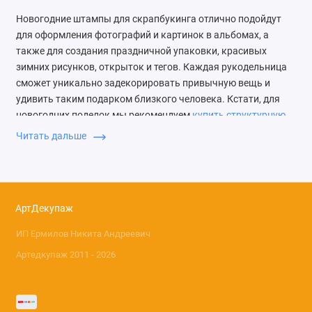
Новогодние штампы для скрапбукинга отлично подойдут
для оформления фотографий и картинок в альбомах, а
также для создания праздничной упаковки, красивых
зимних рисунков, открыток и тегов. Каждая рукодельница
сможет уникально задекорировать привычную вещь и
удивить таким подарком близкого человека. Кстати, для
новогодних поделок мы рекомендуем
купить структурную
пасту с эффектом снега
, которая не осыпается, не
Читать дальше
трескается и хорошо ложится на любую поверхность.
Как использовать
рождественские
АртДекупаж
трафареты
ИП Ермилов Никита Андреевич
Среди новогоднего ассортимента штампов и шаблонов
Артедкупаж 2011 - 2026
особой популярностью пользуются изображения со
звёздочками, шариками, снежинками, оленями,
снеговиками, снежными домиками, ёлочками, гирляндами и