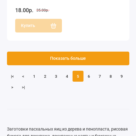
18.00р.
35.00р.
Купить
Показать больше
|<
<
1
2
3
4
5
6
7
8
9
>
>|
Заготовки пасхальных яиц из дерева и пенопласта, рисовая