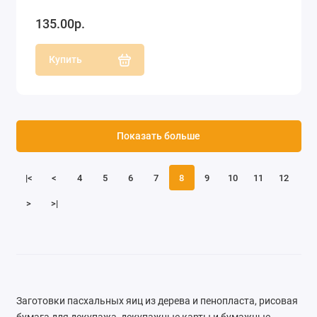
135.00р.
Купить
Показать больше
|<
<
4
5
6
7
8
9
10
11
12
>
>|
Заготовки пасхальных яиц из дерева и пенопласта, рисовая