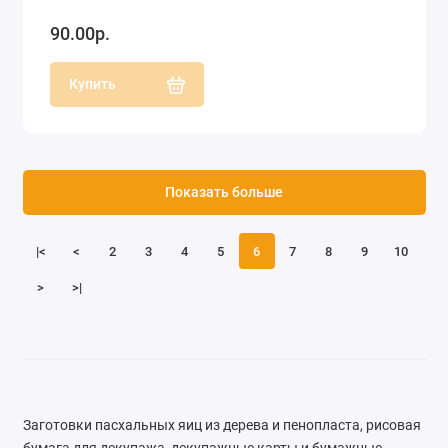
90.00р.
Купить
Показать больше
|<
<
2
3
4
5
6
7
8
9
10
>
>|
Заготовки пасхальных яиц из дерева и пенопласта, рисовая