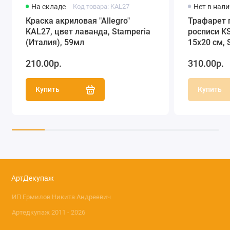
На складе
Код товара: KAL27
Нет в нал
Краска акриловая "Allegro"
Трафарет 
KAL27, цвет лаванда, Stamperia
росписи KS
(Италия), 59мл
15х20 см, 
210.00р.
310.00р.
Купить
Купить
АртДекупаж
ИП Ермилов Никита Андреевич
Артедкупаж 2011 - 2026