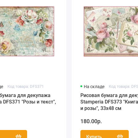
де
Код товара: DFS371
На складе
Код товара: DF
 бумага для декупажа
Рисовая бумага для де
a DFS371 "Розы и текст",
Stamperia DFS373 "Книга
и розы", 33х48 см
.
180.00р.
ь
Купить