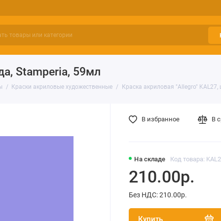
а, Stamperia, 59мл
ы
Краски акриловые художественные
Краска акриловая "Allegro" KAL27, 
В избранное
В 
На складе
Код товара: KAL
210.00р.
Без НДС: 210.00р.
Купить