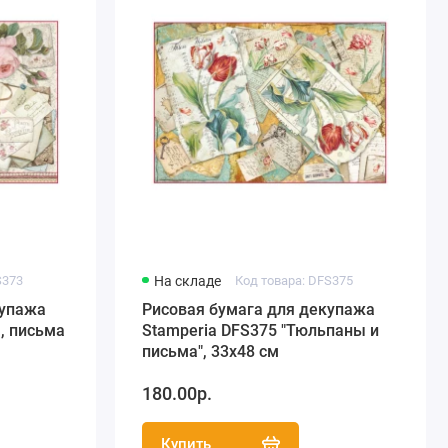
S373
На складе
Код товара: DFS375
купажа
Рисовая бумага для декупажа
, письма
Stamperia DFS375 "Тюльпаны и
письма", 33х48 см
180.00р.
Купить