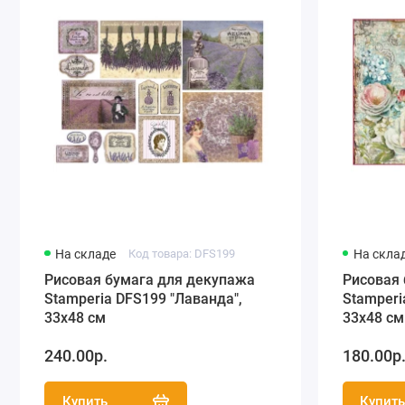
На складе
Код товара: DFS199
На скла
Рисовая бумага для декупажа
Рисовая
Stamperia DFS199 "Лаванда",
Stamperi
33х48 см
33х48 см
240.00р.
180.00р
Купить
Купит