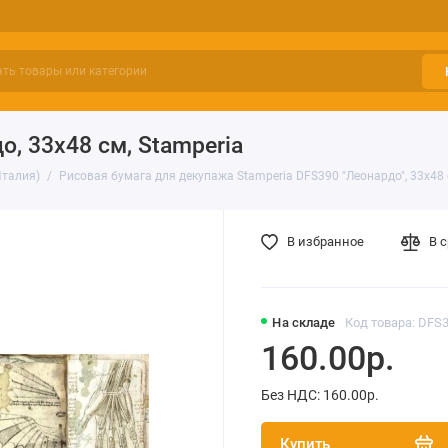
, 33х48 см, Stamperia
Италия)
Рисовая бумага для декупажа Stamperia DFS390 "Леонардо", 33х48
В избранное
В 
На складе
Код товара: DFS
160.00р.
Без НДС: 160.00р.
Купить