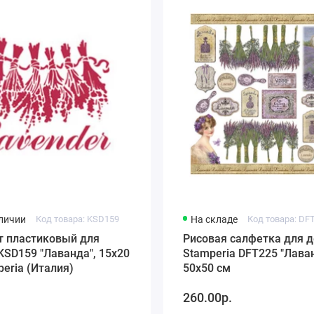
аличии
Код товара: KSD159
На складе
Код товара: DF
т пластиковый для
Рисовая салфетка для 
KSD159 "Лаванда", 15х20
Stamperia DFT225 "Лаван
peria (Италия)
50х50 см
.
260.00р.