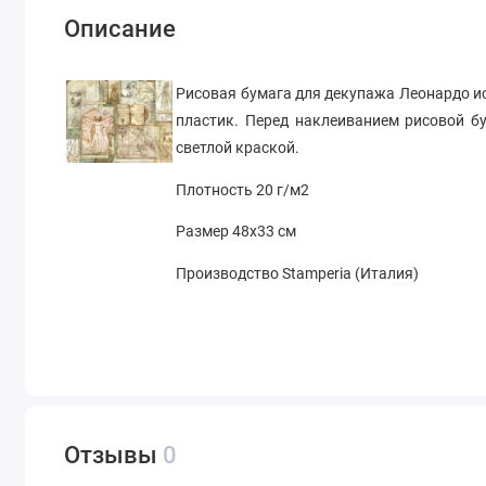
Описание
Рисовая бумага для декупажа Леонардо ис
пластик. Перед наклеиванием рисовой б
светлой краской.
Плотность 20 г/м2
Размер 48х33 см
Производство Stamperia (Италия)
Отзывы
0