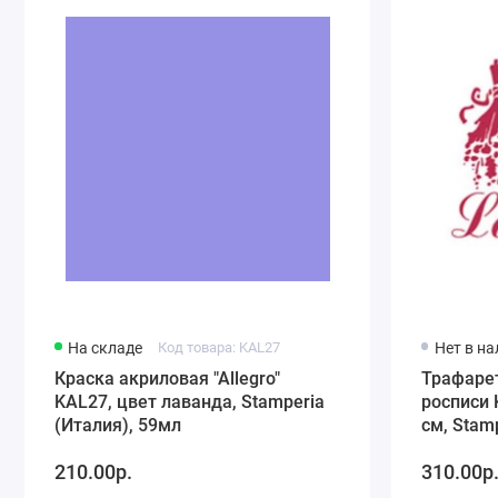
На складе
Код товара: KAL27
Нет в н
Краска акриловая "Allegro"
Трафаре
KAL27, цвет лаванда, Stamperia
росписи 
(Италия), 59мл
см, Stam
210.00р.
310.00р