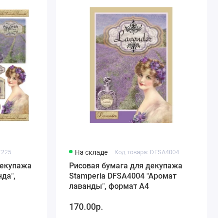
T225
На складе
Код товара: DFSA4004
декупажа
Рисовая бумага для декупажа
да",
Stamperia DFSA4004 "Аромат
лаванды", формат А4
170.00р.