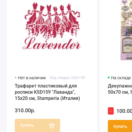
Нет в наличии
Код товара: KSD159
На складе
Трафарет пластиковый для
Декупажна
росписи KSD159 "Лаванда",
50х70 см, 
15х20 см, Stamperia (Италия)
310.00р.
100.00
-
Купить
Купить