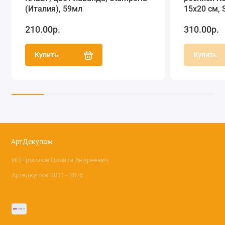
(Италия), 59мл
15х20 см, 
210.00р.
310.00р.
Купить
Купить
АртДекупаж
ИП Ермилов Никита Андреевич
Артедкупаж 2011 - 2026