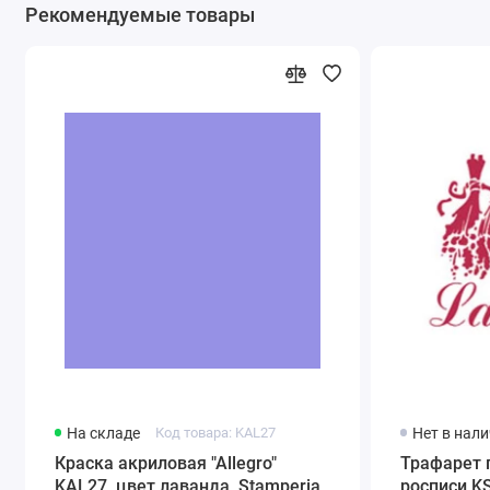
Рекомендуемые товары
На складе
Код товара: KAL27
Нет в нал
Краска акриловая "Allegro"
Трафарет 
KAL27, цвет лаванда, Stamperia
росписи KS