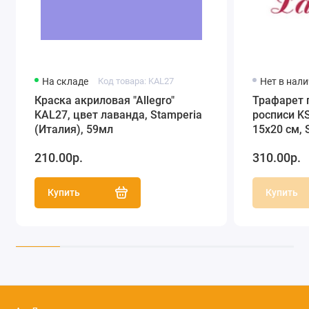
На складе
Код товара: KAL27
Нет в нал
Краска акриловая "Allegro"
Трафарет 
KAL27, цвет лаванда, Stamperia
росписи KS
(Италия), 59мл
15х20 см, 
210.00р.
310.00р.
Купить
Купить