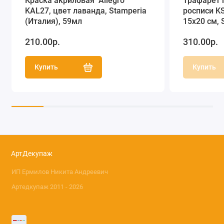
Краска акриловая "Allegro"
Трафарет 
KAL27, цвет лаванда, Stamperia
росписи KS
(Италия), 59мл
15х20 см, 
210.00р.
310.00р.
Купить
Купить
АртДекупаж
ИП Ермилов Никита Андреевич
Артедкупаж 2011 - 2026