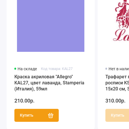
На складе
Код товара: KAL27
Нет в нал
Краска акриловая "Allegro"
Трафарет 
KAL27, цвет лаванда, Stamperia
росписи KS
(Италия), 59мл
15х20 см, 
210.00р.
310.00р.
Купить
Купить