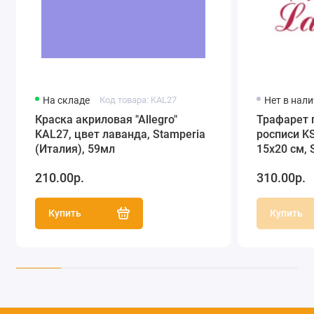
На складе
Код товара: KAL27
Нет в нал
Краска акриловая "Allegro"
Трафарет 
KAL27, цвет лаванда, Stamperia
росписи KS
(Италия), 59мл
15х20 см, 
210.00р.
310.00р.
Купить
Купить