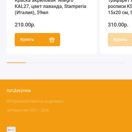
Краска акриловая "Allegro"
Трафарет 
KAL27, цвет лаванда, Stamperia
росписи KS
(Италия), 59мл
15х20 см, 
210.00р.
310.00р.
Купить
Купить
АртДекупаж
ИП Ермилов Никита Андреевич
Артедкупаж 2011 - 2026