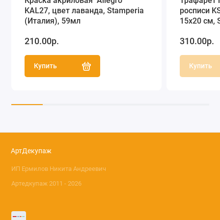
Краска акриловая "Allegro"
Трафарет 
KAL27, цвет лаванда, Stamperia
росписи KS
(Италия), 59мл
15х20 см, 
210.00р.
310.00р.
Купить
Купить
АртДекупаж
ИП Ермилов Никита Андреевич
Артедкупаж 2011 - 2026