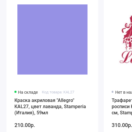
На складе
Код товара: KAL27
Нет в н
Краска акриловая "Allegro"
Трафаре
KAL27, цвет лаванда, Stamperia
росписи 
(Италия), 59мл
см, Stam
210.00р.
310.00р