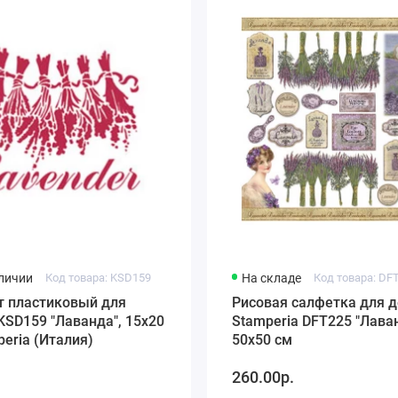
аличии
Код товара: KSD159
На складе
Код товара: DF
т пластиковый для
Рисовая салфетка для 
KSD159 "Лаванда", 15х20
Stamperia DFT225 "Лаван
peria (Италия)
50х50 см
.
260.00р.