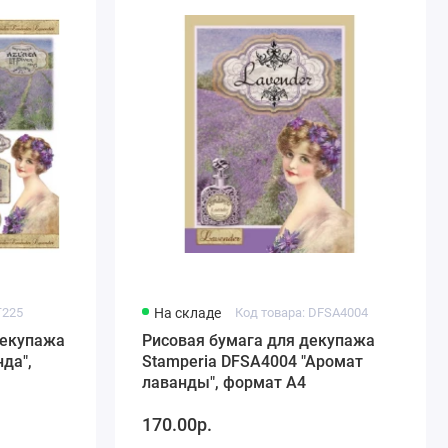
T225
На складе
Код товара: DFSA4004
декупажа
Рисовая бумага для декупажа
да",
Stamperia DFSA4004 "Аромат
лаванды", формат А4
170.00р.