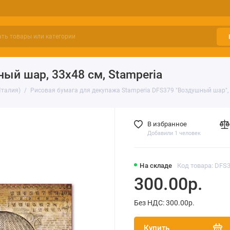
ый шар, 33х48 см, Stamperia
Италия)
Рисовая бумага для декупажа Stamperia DFS379 "Воздушный шар",
В избранное
Добавили 1 человек
На складе
Код товара: DFS
300.00р.
Без НДС: 300.00р.
Купить