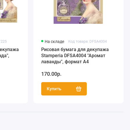
T225
На складе
Код товара: DFSA4004
декупажа
Рисовая бумага для декупажа
да",
Stamperia DFSA4004 "Аромат
лаванды", формат А4
170.00р.
Купить