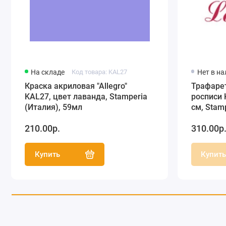
На складе
Код товара: KAL27
Нет в н
Краска акриловая "Allegro"
Трафаре
KAL27, цвет лаванда, Stamperia
росписи 
(Италия), 59мл
см, Stam
210.00р.
310.00р
Купить
Купит