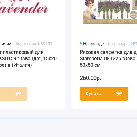
аличии
Код товара: KSD159
На складе
Код товара: DF
т пластиковый для
Рисовая салфетка для 
KSD159 "Лаванда", 15х20
Stamperia DFT225 "Лаван
peria (Италия)
50х50 см
.
260.00р.
ь
Купить