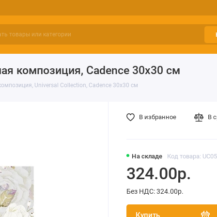
ая композиция, Cadence 30х30 см
мпозиция, Universal Collection, Cadence 30х30 см
В избранное
В 
На складе
Код товара: UC0
324.00р.
Без НДС: 324.00р.
Купить