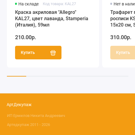
На складе
Код товара: KAL27
Нет в нал
Краска акриловая "Allegro"
Трафарет 
KAL27, цвет лаванда, Stamperia
росписи KS
(Италия), 59мл
15х20 см, 
210.00р.
310.00р.
Купить
Купить
АртДекупаж
ИП Ермилов Никита Андреевич
Артедкупаж 2011 - 2026