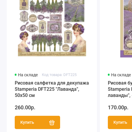
На складе
Код товара: DFT225
На складе
Рисовая салфетка для декупажа
Рисовая б
Stamperia DFT225 "Лаванда",
Stamperia
50х50 см
лаванды",
260.00р.
170.00р.
Купить
Купить