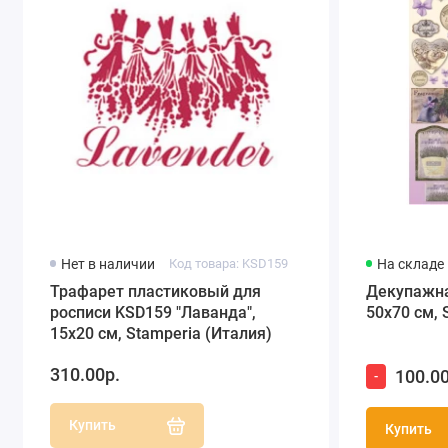
Нет в наличии
Код товара: KSD159
На складе
Трафарет пластиковый для
Декупажна
росписи KSD159 "Лаванда",
50х70 см, 
15х20 см, Stamperia (Италия)
310.00р.
100.00
-
Купить
Купить