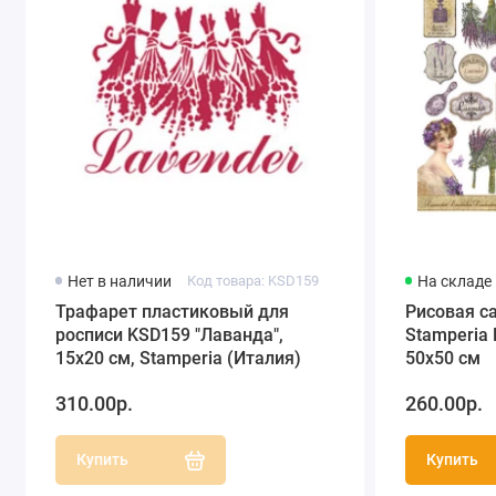
Нет в наличии
Код товара: KSD159
На складе
Трафарет пластиковый для
Рисовая с
росписи KSD159 "Лаванда",
Stamperia 
15х20 см, Stamperia (Италия)
50х50 см
310.00р.
260.00р.
Купить
Купить