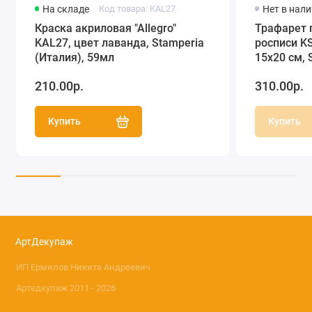
На складе
Код товара: KAL27
Нет в нал
Краска акриловая "Allegro"
Трафарет 
KAL27, цвет лаванда, Stamperia
росписи KS
(Италия), 59мл
15х20 см, 
210.00р.
310.00р.
Купить
Купить
АртДекупаж
ИП Ермилов Никита Андреевич
Артедкупаж 2011 - 2026