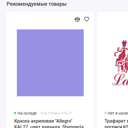
Рекомендуемые товары
На складе
Код товара: KAL27
Нет в нал
Краска акриловая "Allegro"
Трафарет 
KAL27, цвет лаванда, Stamperia
росписи KS