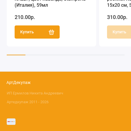
(Италия), 59мл
15х20 см, 
210.00р.
310.00р.
Купить
Купить
АртДекупаж
ИП Ермилов Никита Андреевич
Артедкупаж 2011 - 2026