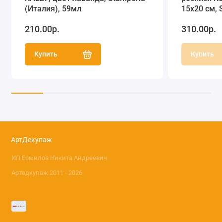
(Италия), 59мл
15х20 см, 
210.00р.
310.00р.
Купить
Купить
АртДекупаж
ИП Ермилов Никита Андреевич
Артедкупаж 2011 - 2026