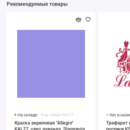
Рекомендуемые товары
На складе
Код товара: KAL27
Нет в нал
Краска акриловая "Allegro"
Трафарет 
KAL27, цвет лаванда, Stamperia
росписи KS