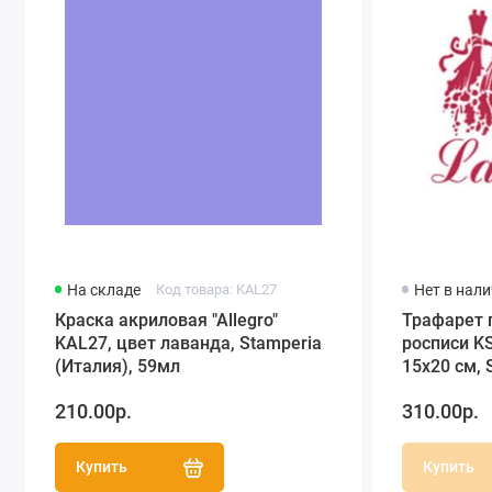
На складе
Код товара: KAL27
Нет в нал
Краска акриловая "Allegro"
Трафарет 
KAL27, цвет лаванда, Stamperia
росписи KS
(Италия), 59мл
15х20 см, 
210.00р.
310.00р.
Купить
Купить