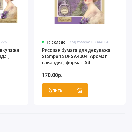
T225
На складе
Код товара: DFSA4004
декупажа
Рисовая бумага для декупажа
да",
Stamperia DFSA4004 "Аромат
лаванды", формат А4
170.00р.
Купить