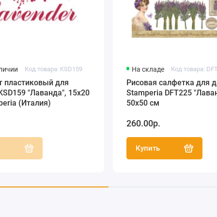
аличии
Код товара: KSD159
На складе
Код товара: DF
т пластиковый для
Рисовая салфетка для 
KSD159 "Лаванда", 15х20
Stamperia DFT225 "Лаван
peria (Италия)
50х50 см
.
260.00р.
ь
Купить