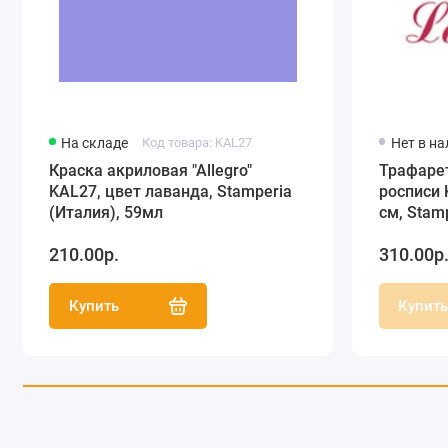
На складе
Код товара: KAL27
Нет в н
Краска акриловая "Allegro"
Трафаре
KAL27, цвет лаванда, Stamperia
росписи 
(Италия), 59мл
см, Stam
210.00р.
310.00р
Купить
Купит