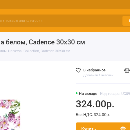
а белом, Cadence 30х30 см
м, Universal Collection, Cadence 30х30 см
В избранное
Добавили 1 человек
На складе
Код товара: UC0
324.00р.
Без НДС: 324.00р.
Купить