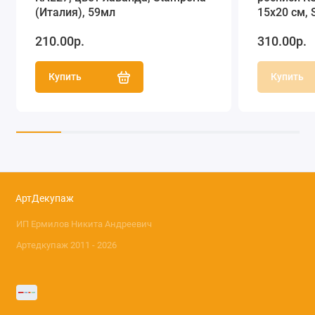
(Италия), 59мл
15х20 см, 
210.00р.
310.00р.
Купить
Купить
АртДекупаж
ИП Ермилов Никита Андреевич
Артедкупаж 2011 - 2026