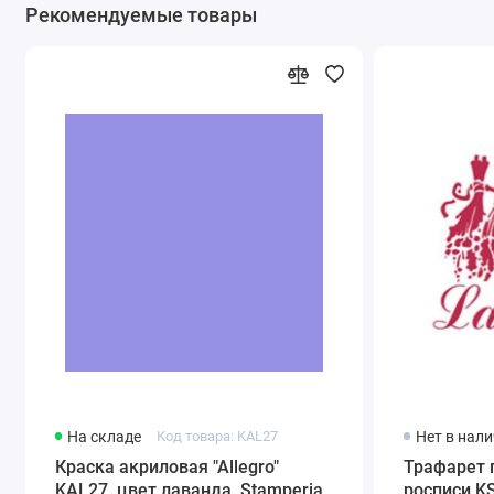
Рекомендуемые товары
На складе
Код товара: KAL27
Нет в нал
Краска акриловая "Allegro"
Трафарет 
KAL27, цвет лаванда, Stamperia
росписи KS