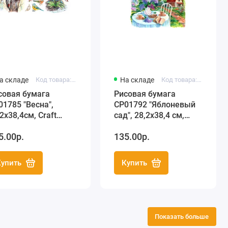
а складе
Код товара: C3 CP01785
На складе
Код товара: C3 CP01792
совая бумага
Рисовая бумага
01785 "Весна",
CP01792 "Яблоневый
2х38,4см, Craft
сад", 28,2х38,4 см,
emier (Россия)
Craft Premier (Россия)
5.00р.
135.00р.
Купить
Купить
Показать больше