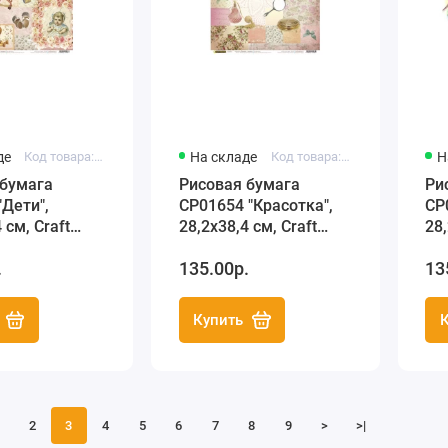
де
Код товара: C3 CP01647
На складе
Код товара: C3 CP01654
Н
 бумага
Рисовая бумага
Ри
Дети",
CP01654 "Красотка",
CP
 см, Craft
28,2х38,4 см, Craft
28,
(Россия)
Premier (Россия)
Pr
.
135.00р.
13
Купить
2
3
4
5
6
7
8
9
>
>|