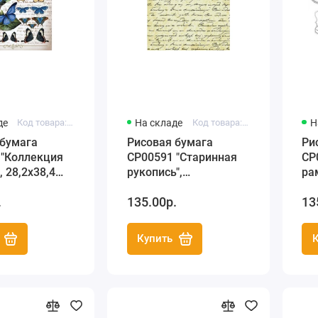
де
Код товара: C3 CP00559
На складе
Код товара: C3 CP00591
Н
 бумага
Рисовая бумага
Ри
 "Коллекция
CP00591 "Старинная
CP
, 28,2х38,4
рукопись",
ра
 Premier
28,2х38,4см, Craft
28,
.
135.00р.
13
Premier (Россия)
Pr
Купить