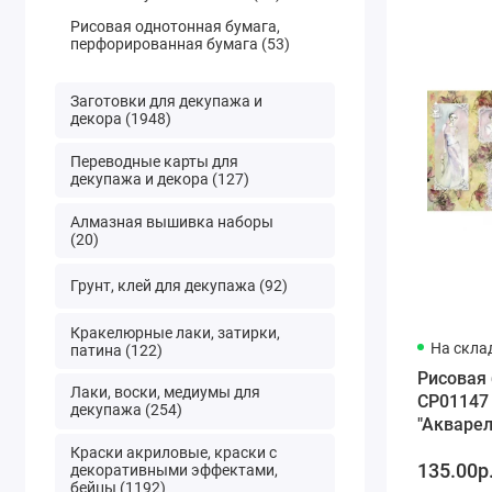
Рисовая однотонная бумага,
перфорированная бумага (53)
Заготовки для декупажа и
декора (1948)
Переводные карты для
декупажа и декора (127)
Алмазная вышивка наборы
(20)
Грунт, клей для декупажа (92)
Кракелюрные лаки, затирки,
На скла
патина (122)
Рисовая
Лаки, воски, медиумы для
CP01147
декупажа (254)
"Акваре
портреты
Краски акриловые, краски с
135.00р
28,2х38,4
декоративными эффектами,
бейцы (1192)