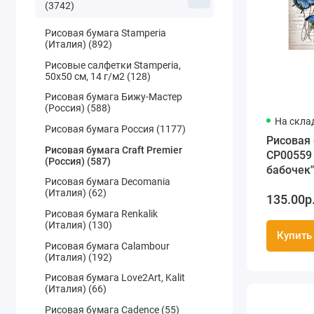
(3742)
Рисовая бумага Stamperia
(Италия) (892)
Рисовые салфетки Stamperia,
50х50 см, 14 г/м2 (128)
Рисовая бумага Бижу-Мастер
(Россия) (588)
На скла
Рисовая бумага Россия (1177)
Рисовая
Рисовая бумага Craft Premier
CP00559
(Россия) (587)
бабочек"
Рисовая бумага Decomania
см, Craft
(Италия) (62)
135.00р
(Россия)
Рисовая бумага Renkalik
(Италия) (130)
Купить
Рисовая бумага Calambour
(Италия) (192)
Рисовая бумага Love2Art, Kalit
(Италия) (66)
Рисовая бумага Cadence (55)