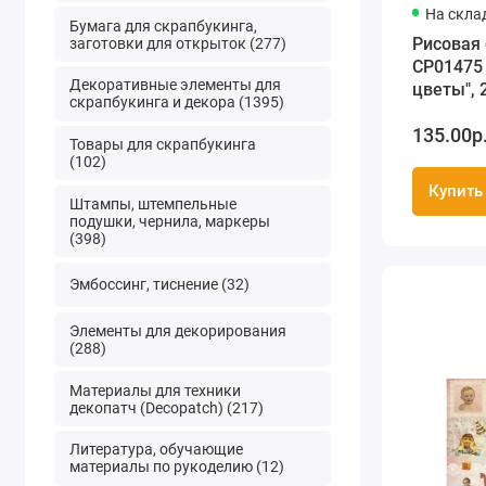
На скла
Бумага для скрапбукинга,
Рисовая
заготовки для открыток (277)
CP01475
Декоративные элементы для
цветы", 
скрапбукинга и декора (1395)
Craft Pr
135.00р
Товары для скрапбукинга
(102)
Купить
Штампы, штемпельные
подушки, чернила, маркеры
(398)
Эмбоссинг, тиснение (32)
Элементы для декорирования
(288)
Материалы для техники
декопатч (Decopatch) (217)
Литература, обучающие
материалы по рукоделию (12)