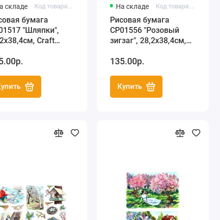
а складе
Код товара: C3 CP01517
На складе
Код товара: C3 CP01556
совая бумага
Рисовая бумага
01517 "Шляпки",
CP01556 "Розовый
2х38,4см, Craft
зигзаг", 28,2х38,4см,
emier (Россия)
Craft Premier (Россия)
5.00р.
135.00р.
Купить
Купить