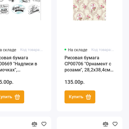
а складе
Код товара: C3 CP00669
На складе
Код товара: C3 CP00706
совая бумага
Рисовая бумага
00669 "Надписи в
CP00706 "Орнамент с
мочках",
розами", 28,2х38,4см,
2х38,4см, Craft
Craft Premier (Россия)
5.00р.
135.00р.
emier (Россия)
Купить
Купить