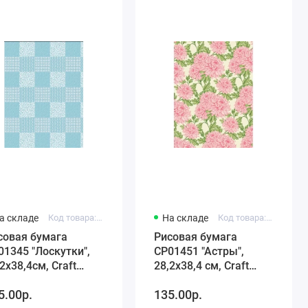
а складе
Код товара: C3 CP01345
На складе
Код товара: C3 CP01451
совая бумага
Рисовая бумага
01345 "Лоскутки",
CP01451 "Астры",
2х38,4см, Craft
28,2х38,4 см, Craft
emier (Россия)
Premier (Россия)
5.00р.
135.00р.