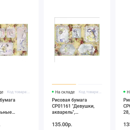
де
Код товара: C3 CP01147
На складе
Код товара: C3 CP01161
Н
 бумага
Рисовая бумага
Ри
CP01161 "Девушки,
CP
льные
акварель",
28,
",
28,2х38,4см, Craft
Pr
.
135.00р.
13
см, Craft
Premier (Россия)