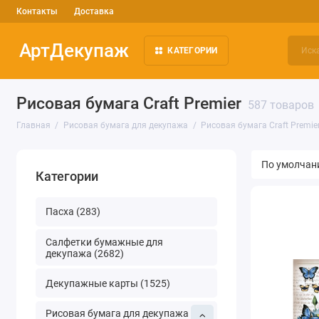
Контакты
Доставка
АртДекупаж
КАТЕГОРИИ
Рисовая бумага Craft Premier
587 товаров
Главная
Рисовая бумага для декупажа
Рисовая бумага Craft Premie
Категории
Пасха (283)
Салфетки бумажные для
декупажа (2682)
Декупажные карты (1525)
Рисовая бумага для декупажа