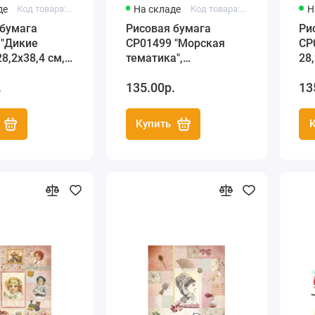
де
Код товара: C3 CP01475
На складе
Код товара: C3 CP01499
Н
 бумага
Рисовая бумага
Ри
 "Дикие
CP01499 "Морская
CP
28,2х38,4 см,
тематика",
28,
emier (Россия)
28,2х38,4см, Craft
Pr
.
135.00р.
13
Premier (Россия)
Купить