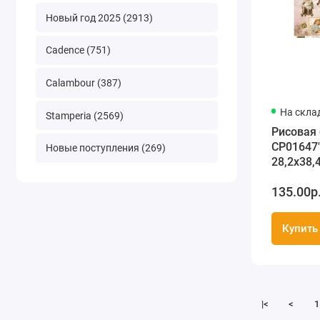
Новый год 2025 (2913)
Cadence (751)
Calambour (387)
На скла
Stamperia (2569)
Рисовая
CP01647"
Новые поступления (269)
28,2х38,4
Premier 
135.00р
Купить
|<
<
1