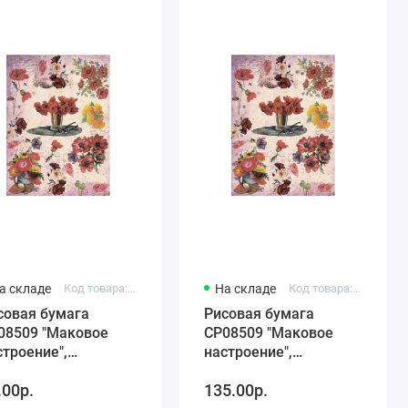
а складе
Код товара: C4 CP08509
На складе
Код товара: C3 CP08509
совая бумага
Рисовая бумага
08509 "Маковое
CP08509 "Маковое
строение",
настроение",
x29,7см Craft
28,2х38,4см, Craft
.00р.
135.00р.
emier
Premier (Россия)