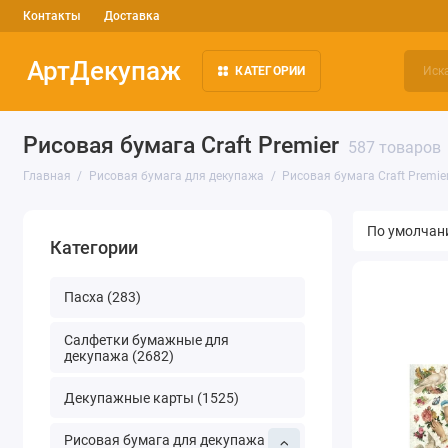
Контакты
Доставка
АртДекупаж
КАТЕГОРИИ
Рисовая бумага Craft Premier
587 товаров
Главная
Рисовая бумага для декупажа
Рисовая бумага Craft Premie
Категории
Пасха (283)
Салфетки бумажные для
декупажа (2682)
Декупажные карты (1525)
Рисовая бумага для декупажа