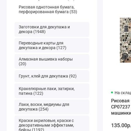
Рисовая однотонная бумага,
перфорированная бумага (53)
Заготовки для декупажа и
декора (1948)
Переводные карты для
декупажа и декора (127)
Алмазная вышивка наборы
(20)
Грунт, клей для декупажа (92)
Кракелюрные лаки, затирки,
На скла
патина (122)
Рисовая
Лаки, воски, медиумы для
CP07237
декупажа (254)
машинки"
см, Craft
Краски акриловые, краски с
135.00р
(Россия)
декоративными эффектами,
бейцы (1192)