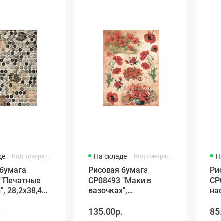
де
Код товара: C3 CP07237
На складе
Код товара: C3 CP08493
Н
 бумага
Рисовая бумага
Ри
 "Печатные
CP08493 "Маки в
CP
, 28,2х38,4
вазочках",
на
 Premier
28,2х38,4см, Craft
21
.
135.00р.
85
Premier (Россия)
Pr