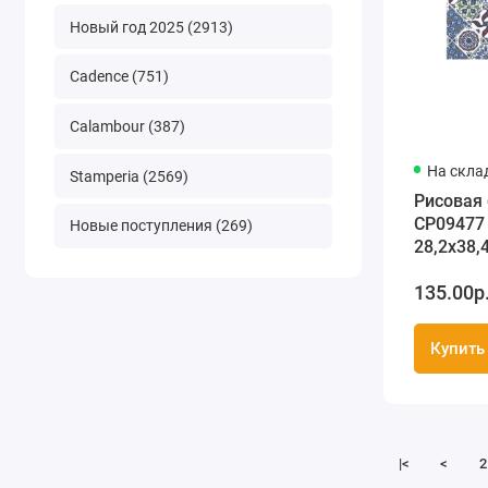
Новый год 2025 (2913)
Cadence (751)
Calambour (387)
На скла
Stamperia (2569)
Рисовая
CP09477 
Новые поступления (269)
28,2х38,4
Premier 
135.00р
Купить
|<
<
2