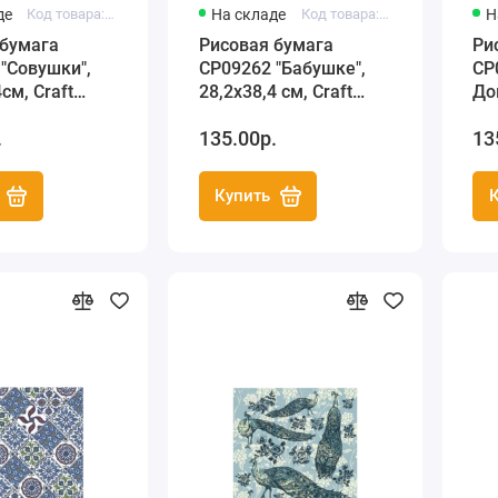
де
Код товара: C3 CP08852
На складе
Код товара: C3 CP09262
Н
 бумага
Рисовая бумага
Ри
"Совушки",
CP09262 "Бабушке",
CP
см, Craft
28,2х38,4 см, Craft
До
(Россия)
Premier (Россия)
Cr
.
135.00р.
13
Купить