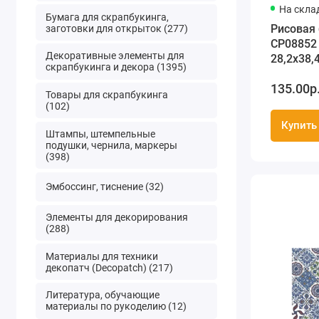
На скла
Бумага для скрапбукинга,
Рисовая
заготовки для открыток (277)
CP08852 
Декоративные элементы для
28,2х38,4
скрапбукинга и декора (1395)
Premier 
135.00р
Товары для скрапбукинга
(102)
Купить
Штампы, штемпельные
подушки, чернила, маркеры
(398)
Эмбоссинг, тиснение (32)
Элементы для декорирования
(288)
Материалы для техники
декопатч (Decopatch) (217)
Литература, обучающие
материалы по рукоделию (12)