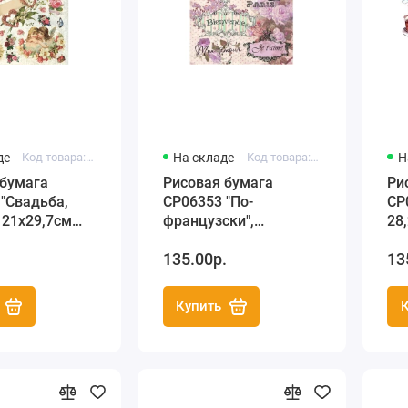
де
Код товара: C4 CP06303
На складе
Код товара: C3 CP06353
Н
 бумага
Рисовая бумага
Ри
"Свадьба,
CP06353 "По-
CP
 21x29,7см
французски",
28,
mier
28,2х38,4см, Craft
Pr
135.00р.
13
Premier (Россия)
Купить