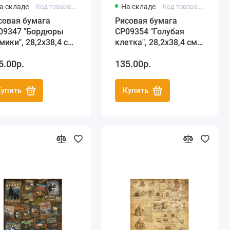
а складе
Код товара: C3 CP09347
На складе
Код товара: C3 CP09354
совая бумага
Рисовая бумага
09347 "Бордюры
CP09354 "Голубая
мики", 28,2х38,4 см,
клетка", 28,2х38,4 см,
aft Premier (Россия)
Craft Premier (Россия)
5.00р.
135.00р.
Купить
Купить