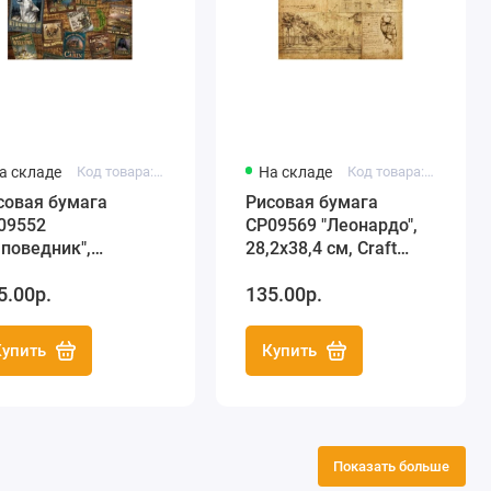
а складе
Код товара: C3 CP09552
На складе
Код товара: C3 CP09569
совая бумага
Рисовая бумага
09552
CP09569 "Леонардо",
аповедник",
28,2х38,4 см, Craft
2х38,4 см, Craft
Premier (Россия)
5.00р.
135.00р.
emier (Россия)
Купить
Купить
Показать больше