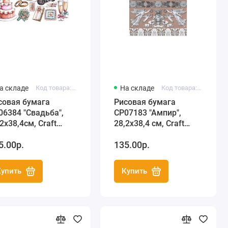
а складе
Код товара: C3 CP06384
На складе
Код товара: C3 CP07183
совая бумага
Рисовая бумага
06384 "Свадьба",
CP07183 "Ампир",
2х38,4см, Craft
28,2х38,4 см, Craft
emier (Россия)
Premier (Россия)
5.00р.
135.00р.
Купить
Купить