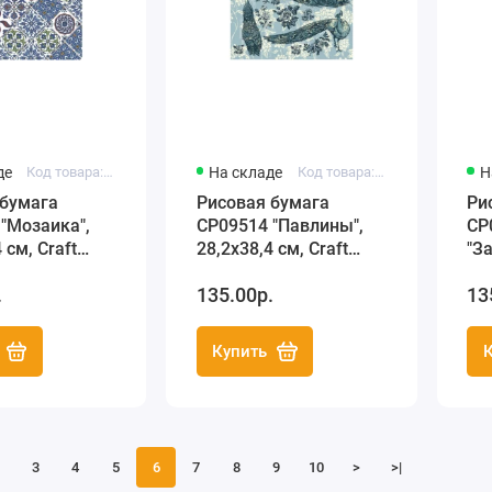
де
Код товара: C3 CP09477
На складе
Код товара: C3 CP09514
Н
 бумага
Рисовая бумага
Ри
"Мозаика",
CP09514 "Павлины",
CP
 см, Craft
28,2х38,4 см, Craft
"З
(Россия)
Premier (Россия)
28,
.
135.00р.
13
Pr
Купить
3
4
5
6
7
8
9
10
>
>|