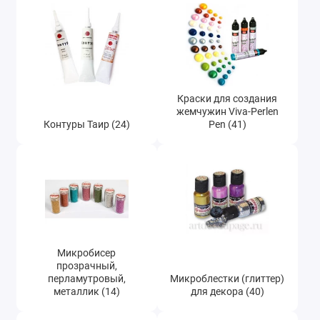
Пудра Эффект бархата (73)
Фацетный лак Viva Facetten Lack для
объемных трещин (21)
Контуры German Glitter (12)
Краски для создания
жемчужин Viva-Perlen
Контуры Таир (24)
Pen (41)
Микробисер
прозрачный,
перламутровый,
Микроблестки (глиттер)
металлик (14)
для декора (40)