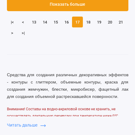
Показать больше
|<
<
13
14
15
16
17
18
19
20
21
>
>|
Средства для создания различных декоративных эффектов
- контуры с глиттером, объемные контуры, краска для
создания жемчужин, блестки, микробисер, фацетный лак
для создания объемной растрескавшейся поверхности.
Внимание! Составы на водно-акриловой основе не хранить, не
осуществлять длительную перевозку при температуре ниже 0°С
Читать дальше