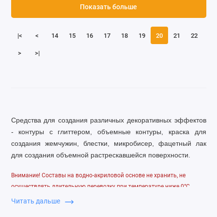
Показать больше
|<
<
14
15
16
17
18
19
20
21
22
>
>|
Средства для создания различных декоративных эффектов
- контуры с глиттером, объемные контуры, краска для
создания жемчужин, блестки, микробисер, фацетный лак
для создания объемной растрескавшейся поверхности.
Внимание! Составы на водно-акриловой основе не хранить, не
осуществлять длительную перевозку при температуре ниже 0°С
Читать дальше