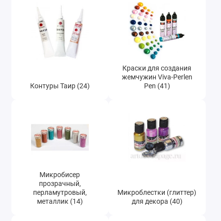
Пудра Эффект бархата (73)
Фацетный лак Viva Facetten Lack для
объемных трещин (21)
Контуры German Glitter (12)
Краски для создания
жемчужин Viva-Perlen
Контуры Таир (24)
Pen (41)
Микробисер
прозрачный,
перламутровый,
Микроблестки (глиттер)
металлик (14)
для декора (40)