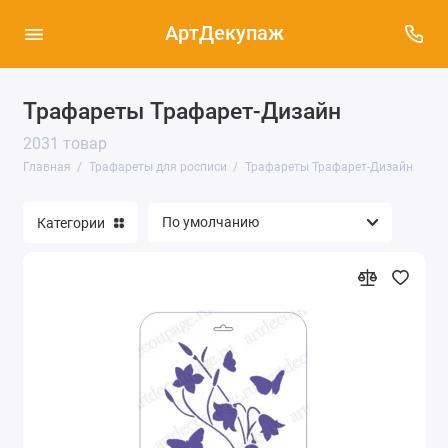
АртДекупаж
Трафареты Трафарет-Дизайн
Трафареты Cadence (37)
2031 товар
Трафареты Трафарет-Дизайн (2031)
Главная
Трафареты для росписи
Трафареты Трафарет-Дизайн
Трафареты Stamperia (346)
Категории
Трафареты ПроАрт (150)