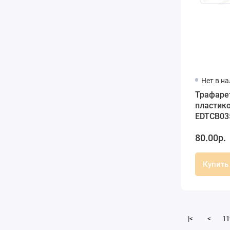
Нет в н
Трафаре
пластик
EDTCB035
10х25 см
80.00р.
Дизайн
Купить
|<
<
11