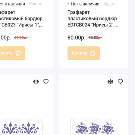
ет в наличии
Код товара: EDTCB023
Нет в наличии
Код товара: EDTCB024
афарет
Трафарет
астиковый бордюр
пластиковый бордюр
TCB023 "Ирисы 1",
EDTCB024 "Ирисы 2",
х25 см, Трафарет-
10х25 см, Трафарет-
.00р.
80.00р.
зайн
Дизайн
95.00р.
95.00р.
Купить
Купить