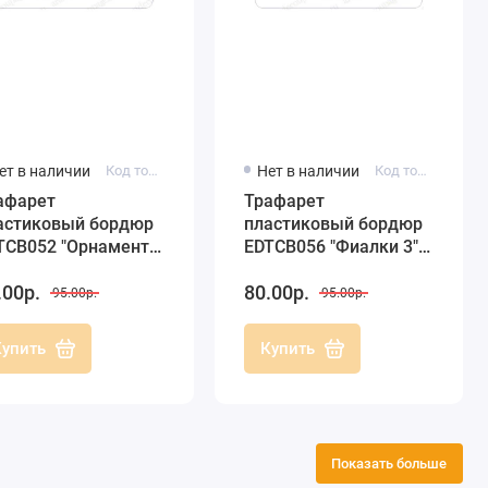
ет в наличии
Код товара: EDTCB052
Нет в наличии
Код товара: EDTCB056
афарет
Трафарет
астиковый бордюр
пластиковый бордюр
TCB052 "Орнамент",
EDTCB056 "Фиалки 3",
х25 см, Трафарет-
10х25 см, Трафарет-
.00р.
80.00р.
зайн
Дизайн
95.00р.
95.00р.
Купить
Купить
Показать больше