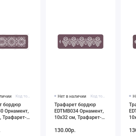
аличии
Код товара: EDTMB030
Нет в наличии
Код товара: EDTMB034
Н
т бордюр
Трафарет бордюр
Тр
0 Орнамент,
EDTMB034 Орнамент,
ED
, Трафарет-
10х32 см, Трафарет-
10
Дизайн
Ди
.
130.00р.
13