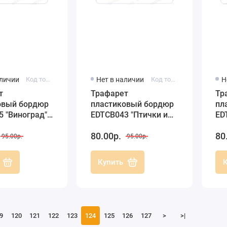
аличии
Код товара: EDTCB035
Нет в наличии
Код товара: EDTCB043
Н
т
Трафарет
Тр
овый бордюр
пластиковый бордюр
пл
 "Виноград",
EDTCB043 "Птички и
ED
, Трафарет-
сердечко 2", 10х25 см,
10
80.00р.
80
Трафарет-Дизайн
Ди
95.00р.
95.00р.
Купить
9
120
121
122
123
124
125
126
127
>
>|