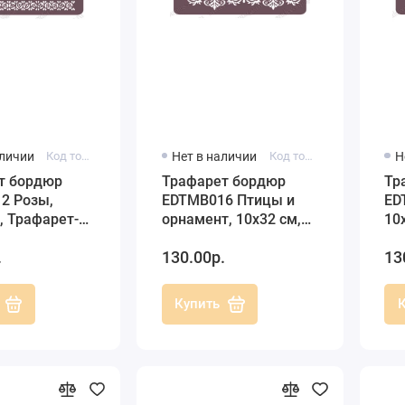
аличии
Код товара: EDTMB012
Нет в наличии
Код товара: EDTMB016
Н
т бордюр
Трафарет бордюр
Тр
2 Розы,
EDTMB016 Птицы и
ED
, Трафарет-
орнамент, 10х32 см,
10
Трафарет-Дизайн
Ди
.
130.00р.
13
Купить