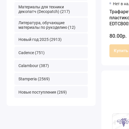
Нет в н
Материалы для техники
Трафаре
декопатч (Decopatch) (217)
пластик
Литература, обучающие
EDTCB002
материалы по рукоделию (12)
10х25 см
80.00р.
Дизайн
Новый год 2025 (2913)
Купить
Cadence (751)
Calambour (387)
Stamperia (2569)
Новые поступления (269)