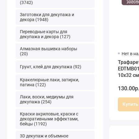
(3742)
Заготовки для декупажа и
декора (1948)
Переводные карты для
декупажа и декора (127)
Алмазная вышивка наборы
(20)
Нет в н
Трафаре
Грунт, клей для декупажа (92)
EDTMB01
10х32 см
Кракелюрные лаки, затирки,
Дизайн
патина (122)
130.00р
Лаки, воски, медиумы для
декупажа (254)
Купить
Краски акриловые, краски с
декоративными эффектами,
бейцы (1192)
3D декупаж и объемное