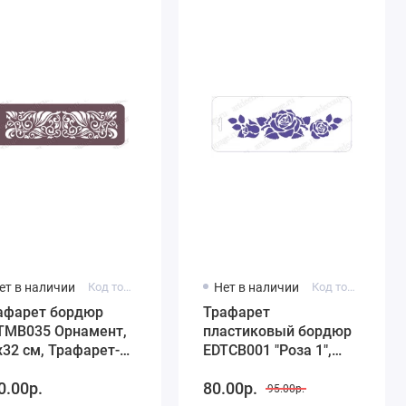
ет в наличии
Код товара: EDTMB035
Нет в наличии
Код товара: EDTCB001
афарет бордюр
Трафарет
TMB035 Орнамент,
пластиковый бордюр
х32 см, Трафарет-
EDTCB001 "Роза 1",
зайн
10х25 см, Трафарет-
0.00р.
80.00р.
Дизайн
95.00р.