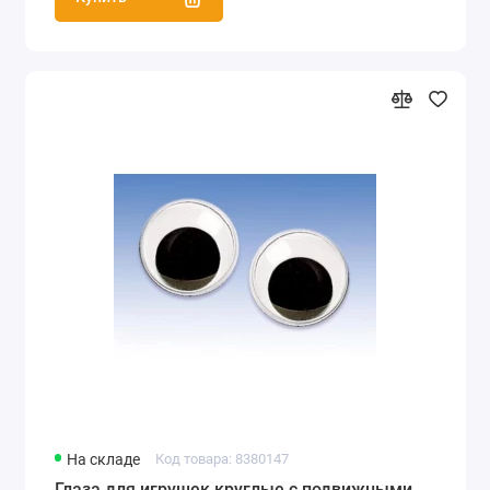
На складе
Код товара: 8380147
Глаза для игрушек круглые с подвижными