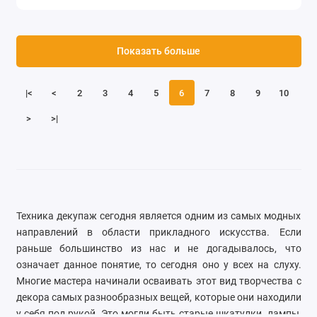
Показать больше
|<
<
2
3
4
5
6
7
8
9
10
>
>|
Техника декупаж сегодня является одним из самых модных
направлений в области прикладного искусства. Если
раньше большинство из нас и не догадывалось, что
означает данное понятие, то сегодня оно у всех на слуху.
Многие мастера начинали осваивать этот вид творчества с
декора самых разнообразных вещей, которые они находили
у себя под рукой. Это могли быть старые шкатулки, лампы,