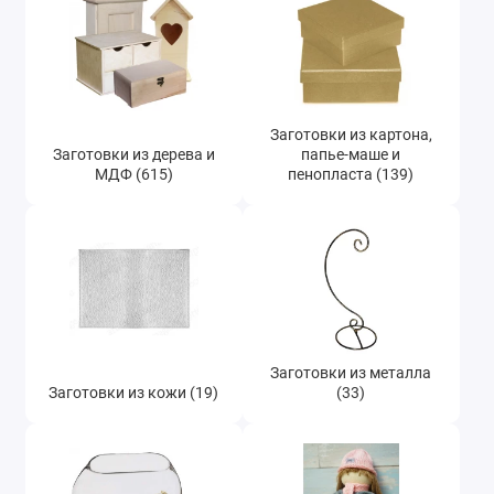
Изготовление игрушек (23)
Фурнитура для шкатулок (120)
Холсты (12)
Заготовки из картона,
Заготовки из дерева и
папье-маше и
МДФ (615)
пенопласта (139)
Декоративные рамочки паспарту (21)
Заготовки из керамики и глины (9)
Заготовки из лозы, прутьев и соломы (48)
Заготовки из фетра, шерсти и ткани (23)
Заготовки из металла
Сизаль, джут, ротанг (37)
Заготовки из кожи (19)
(33)