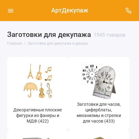
АртДекупаж
Заготовки для декупажа
1945 товаров
Декоративные плоские фигурки из фанеры и
Главная
Заготовки для декупажа и декора
МДФ (422)
Заготовки для часов, циферблаты,
механизмы и стрелки для часов (433)
Заготовки из дерева и МДФ (615)
Заготовки из картона, папье-маше и
пенопласта (139)
Заготовки для часов,
Заготовки из кожи (19)
Декоративные плоские
циферблаты,
фигурки из фанеры и
механизмы и стрелки
Заготовки из металла (33)
МДФ (422)
для часов (433)
Заготовки из стекла и пластика (101)