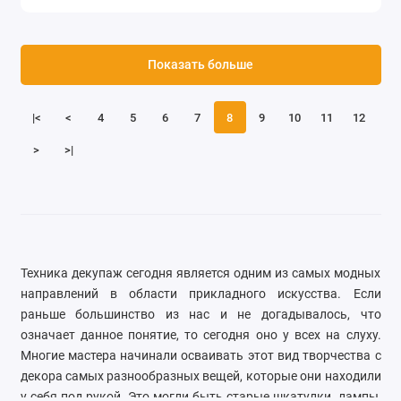
Показать больше
|<
<
4
5
6
7
8
9
10
11
12
>
>|
Техника декупаж сегодня является одним из самых модных
направлений в области прикладного искусства. Если
раньше большинство из нас и не догадывалось, что
означает данное понятие, то сегодня оно у всех на слуху.
Многие мастера начинали осваивать этот вид творчества с
декора самых разнообразных вещей, которые они находили
у себя под рукой. Это могли быть старые шкатулки, лампы,