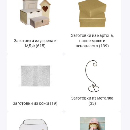
Изготовление игрушек (23)
Фурнитура для шкатулок (120)
Холсты (12)
Заготовки из картона,
Заготовки из дерева и
папье-маше и
МДФ (615)
пенопласта (139)
Декоративные рамочки паспарту (21)
Заготовки из керамики и глины (9)
Заготовки из лозы, прутьев и соломы (48)
Заготовки из фетра, шерсти и ткани (23)
Заготовки из металла
Сизаль, джут, ротанг (37)
Заготовки из кожи (19)
(33)