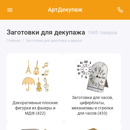
АртДекупаж
Заготовки для декупажа
1945 товаров
Декоративные плоские фигурки из фанеры и
Главная
Заготовки для декупажа и декора
МДФ (422)
Заготовки для часов, циферблаты,
механизмы и стрелки для часов (433)
Заготовки из дерева и МДФ (615)
Заготовки из картона, папье-маше и
пенопласта (139)
Заготовки для часов,
Заготовки из кожи (19)
Декоративные плоские
циферблаты,
фигурки из фанеры и
механизмы и стрелки
Заготовки из металла (33)
МДФ (422)
для часов (433)
Заготовки из стекла и пластика (101)