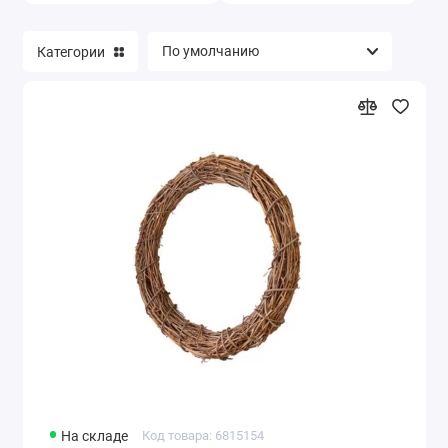
Новогодние и рождественские трафареты
(494)
Категории
Декоративные элементы и украшения
новогодние (346)
Новогодние и рождественские наклейки и
натирки (21)
Новогодняя бумага для скрапбукинга,
заготовки для открыток (48)
Микроблестки (глиттер), микробисер (47)
На складе
Код товара: 6815154