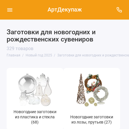
АртДекупаж
Новогодние и Рождественские салфетки для
Заготовки для новогодних и
декупажа (763)
рождественских сувениров
Рисовая бумага для декупажа к Новому году
329 товаров
и Рождеству (601)
Главная
Новый год 2025
Заготовки для новогодних и рождественск
Декупажные и переводные карты,
рождественские и новогодние (165)
Заготовки для новогодних и
рождественских сувениров (335)
Декоративные эффекты для новогоднего
декора (184)
Эффект снега (26)
Новогодние заготовки
из пластика и стекла
Новогодние заготовки
(68)
из лозы, прутьев (27)
Новогодние и рождественские штампы (39)