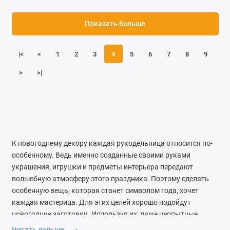
Показать больше
|<
<
1
2
3
4
5
6
7
8
9
>
>|
К новогоднему декору каждая рукодельница относится по-
особенному. Ведь именно созданные своими руками
украшения, игрушки и предметы интерьера передают
волшебную атмосферу этого праздника. Поэтому сделать
особенную вещь, которая станет символом года, хочет
каждая мастерица. Для этих целей хорошо подойдут
новогодние заготовки. Используя их, даже неопытные
рукодельницы смогут создать красивую и уникальную
Читать дальше