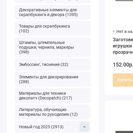
Декоративные элементы для
скрапбукинга и декора (1395)
Товары для скрапбукинга
(102)
Нет в н
Заготов
Штампы, штемпельные
игрушки
подушки, чернила, маркеры
прозрач
(398)
12 см, Sch
152.00р
(Герман
Эмбоссинг, тиснение (32)
Элементы для декорирования
Купить
(288)
Материалы для техники
декопатч (Decopatch) (217)
Литература, обучающие
материалы по рукоделию (12)
Новый год 2025 (2913)