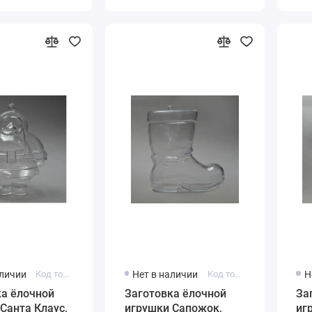
аличии
Код товара: NIK100-00
Нет в наличии
Код товара: STI100-00
Н
ка ёлочной
Заготовка ёлочной
За
Санта Клаус,
игрушки Сапожок,
иг