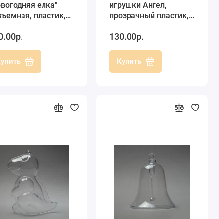
овогодняя елка"
игрушки Ангел,
зъемная, пластик,
прозрачный пластик,
 см, EFCO
10 см, Германия
0.00р.
130.00р.
ермания)
Купить
Купить