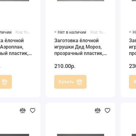
аличии
Код товара: FLZ120-00
Нет в наличии
Код товара: NIK130-00
Н
ка ёлочной
Заготовка ёлочной
За
 Аэроплан,
игрушки Дед Мороз,
иг
ный пластик,
прозрачный пластик,
пр
iller-plastic
10 см, Германия
12 
.
210.00р.
23
ия)
(Г
Купить