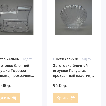
ет в наличии
Код товара: LOK110-00
Нет в наличии
Код товара: MUS090-00
готовка ёлочной
Заготовка ёлочной
рушки Паровоз-
игрушки Ракушка,
пилка, прозрачный
прозрачный пластик,
астик, 11 см,
10 см, Германия
0.00р.
96.00р.
iller-plastic
ермания)
Купить
Купить