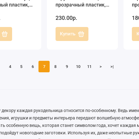
ный пластик,
прозрачный пластик,
пр
iller-plastic
10 см, Германия
10
.
230.00р.
18
ия)
Купить
4
5
6
7
8
9
10
11
>
>|
 декору каждая рукодельница относится по-особенному. Ведь име
ния, игрушки и предметы интерьера передают волшебную атмосфе
ть особенную вещь, которая станет символом года, хочет каждая 
подойдут новогодние заготовки. Используя их, даже неопытные р