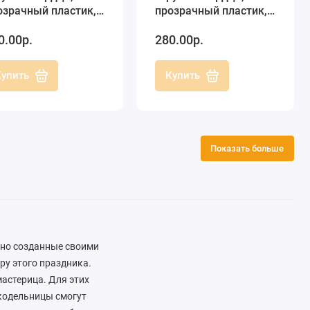
озрачный пластик,
прозрачный пластик,
 см, Германия
14 см, Германия
0.00р.
280.00р.
Купить
Купить
Показать больше
нно созданные своими
ру этого праздника.
мастерица. Для этих
укодельницы смогут