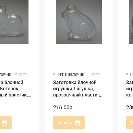
аличии
Код товара: KAT100-00
Нет в наличии
Код товара: FRO090-00
Н
ка ёлочной
Заготовка ёлочной
За
Котенок,
игрушки Лягушка,
иг
ный пластик,
прозрачный пластик,
ко
iller-plastic
9 см, Schiller-plastic
пл
.
216.00р.
23
ия)
(Германия)
Sch
(Г
Купить