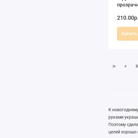
прозрач
10 см, Sch
210.00р
(Герман
Купить
|<
<
3
К новогоднему
руками украше
Поэтому сдела
целей хорошо 