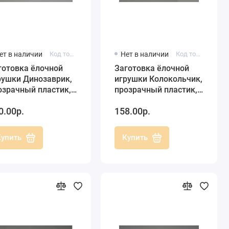
ет в наличии
Код товара: DIN120-00
Нет в наличии
Код товара: GLK070-00
готовка ёлочной
Заготовка ёлочной
рушки Динозаврик,
игрушки Колокольчик,
озрачный пластик,
прозрачный пластик,
см, Schiller-plastic
7 см, Schiller-plastic
0.00р.
158.00р.
ермания)
(Германия)
Купить
Купить