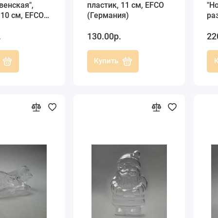
венская",
пластик, 11 см, EFCO
"Н
 10 см, EFCO
(Германия)
ра
ия)
10
.
130.00р.
22
(Г
Купить