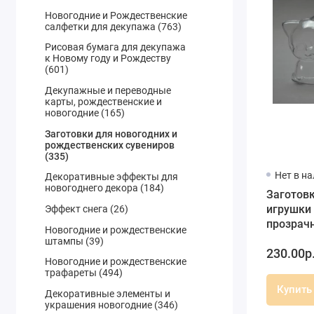
Новогодние и Рождественские
салфетки для декупажа (763)
Рисовая бумага для декупажа
к Новому году и Рождеству
(601)
Декупажные и переводные
карты, рождественские и
новогодние (165)
Заготовки для новогодних и
рождественских сувениров
(335)
Нет в н
Декоративные эффекты для
новогоднего декора (184)
Заготов
игрушки 
Эффект снега (26)
прозрач
Новогодние и рождественские
10 см, Sch
штампы (39)
230.00р
(Герман
Новогодние и рождественские
трафареты (494)
Купить
Декоративные элементы и
украшения новогодние (346)