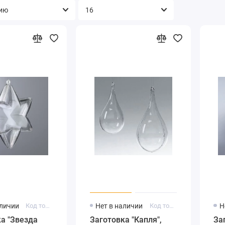
аличии
Код товара: 2239701
Нет в наличии
Код товара: 2239911
Н
а "Звезда
Заготовка "Капля",
За