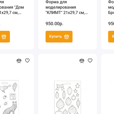
ля
Форма для
Фо
ования "Дом
моделирования
мо
1х29,7 см,
"КЛИМТ" 21х29,7 см,
Бр
a
Stamperia
21
.
950.00р.
95
Купить