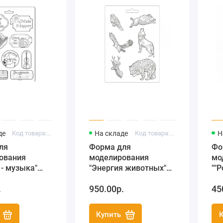
де
Код товара: K3PTA492
На складе
Код товара: K3PTA462
Н
ля
Форма для
Фо
ования
моделирования
мо
 - музыка"
"Энергия животных"
""Р
см, Stamperia
21х29,7 см, Stamperia
см
.
950.00р.
45
Купить