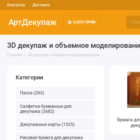
Контакты
Доставка
АртДекупаж
КАТЕГОРИИ
3D декупаж и объемное моделировани
Главная
3D декупаж и объемное моделирование
Категории
Пасха (283)
Салфетки бумажные для
декупажа (2682)
Бумага дл
Декупажные карты (1525)
деку
Рисовая бумага для декупажа