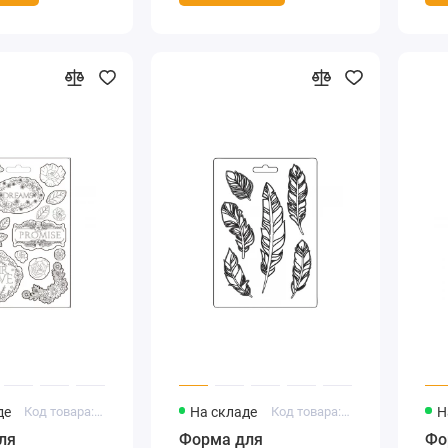
де
Код товара: K3PTA5621
На складе
Код товара: K3PTA5625
Н
ля
Форма для
Фо