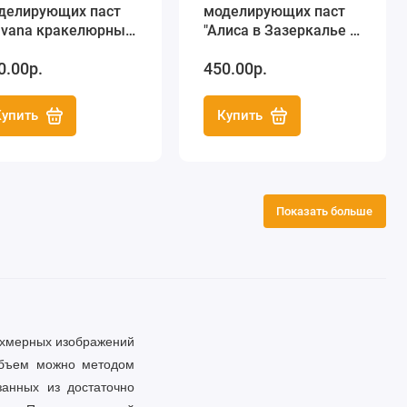
делирующих паст
моделирующих паст
avana кракелюрный
"Алиса в Зазеркалье -
р", 14,8х21,0 см,
бордюры", 14,8х21,0
0.00р.
450.00р.
amperia
см, Stamperia
Купить
Купить
Показать больше
рехмерных изображений
объем можно методом
анных из достаточно