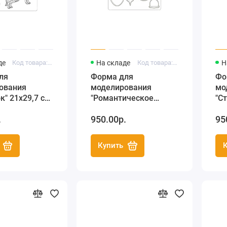
де
Код товара: K3PTA463
На складе
Код товара: K3PTA4510
Н
ля
Форма для
Фо
ования
моделирования
мо
к" 21х29,7 см,
"Романтическое
"С
a
Рождество -
21
.
950.00р.
95
Новогодние шары"
21х29,7 см, Stamperia
Купить