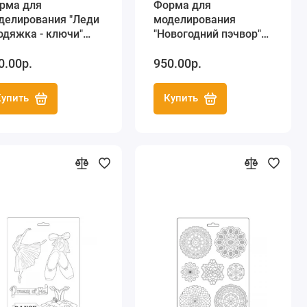
рма для
Форма для
делирования "Леди
моделирования
одяжка - ключи"
"Новогодний пэчвор"
х29,7 см, Stamperia
21х29,7 см, Stamperia
0.00р.
950.00р.
Купить
Купить