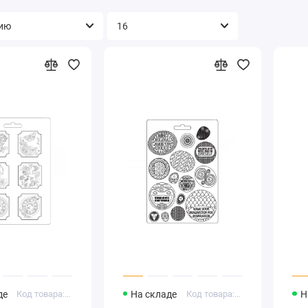
де
Код товара: K3PTA465
На складе
Код товара: K3PTA4516
Н