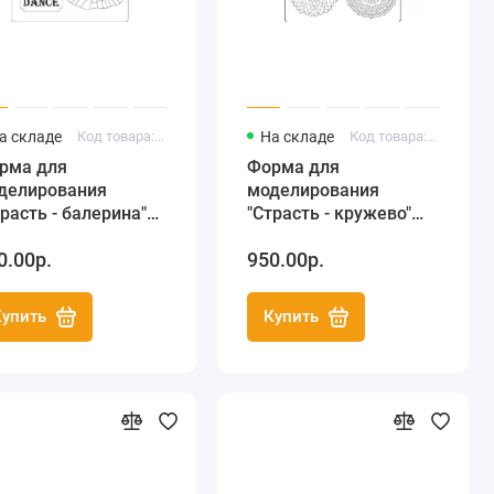
а складе
Код товара: K3PTA493
На складе
Код товара: K3PTA494
рма для
Форма для
делирования
моделирования
трасть - балерина"
"Страсть - кружево"
х29,7 см, Stamperia
21х29,7 см, Stamperia
0.00р.
950.00р.
Купить
Купить