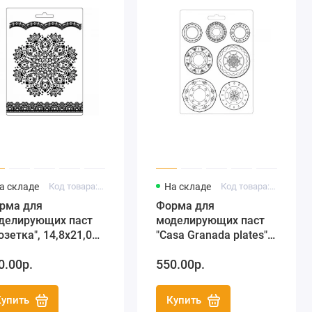
а складе
Код товара: K3PTA516
На складе
Код товара: K3PTA5605
рма для
Форма для
делирующих паст
моделирующих паст
озетка", 14,8х21,0
"Casa Granada plates",
, Stamperia
14,8х21,0 см,
0.00р.
550.00р.
Stamperia
Купить
Купить