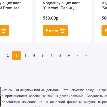
ующих паст
моделирующих паст
мо
of Promises
"Our way.. Перья",
"S
14,8х21,0 см,
14,8х21,0 см,
узо
.
550.00р.
50
a
Stamperia
St
Купить
2
3
4
5
6
7
8
9
>
>|
Объемный декупаж или 3D
декупаж – это искусство создания т
с применением различных техник декорирования. Создавать 
послойного наклеивания на основной фоновый рисунок вырез