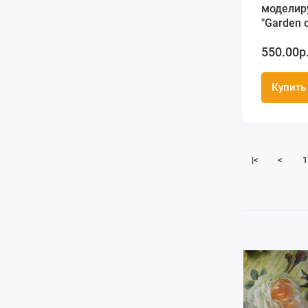
моделир
"Garden 
dreams", 
550.00р
Stamperi
Купить
|<
<
1